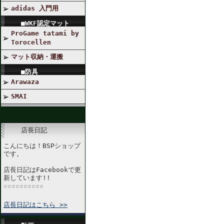
adidas 入門用
■WKF認定マット
ProGame tatami by
Torocellen
マット収納・運搬
■防具
Arawaza
SMAI
店長日記
こんにちは！BSPショップ
です。
店長日記はFacebookで更
新しています!!
☆☆☆☆☆☆☆☆☆☆
店長日記はこちら >>