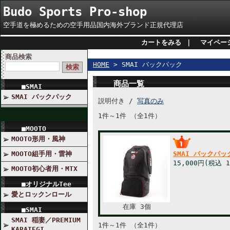
Budo Sports Pro-shop
空手道を極めるための空手用品国内海外ブランド正規代理店
カートをみる
｜
マイペー
商品検索
HOME
> SMAI バックパック
商品一覧
■SMAI
SMAI バックパック
説明付き /
写真のみ
1件～1件 （全1件）
■MOOTO
MOOTO形用・風神
MOOTO組手用・雷神
SMAI バックパッ
15,000円
(税込 1
MOOTO初心者用・MTX
■オリジナルTee
愛とロックンロール
在庫 3個
■SMAI
SMAI 稲妻／PREMIUM
1件～1件 （全1件）
KARATEGI